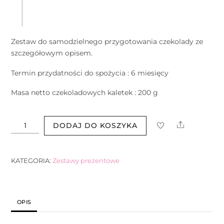
Zestaw do samodzielnego przygotowania czekolady ze
szczegółowym opisem.
Termin przydatności do spożycia : 6 miesięcy
Masa netto czekoladowych kaletek : 200 g
ilość
Share
DODAJ DO KOSZYKA
Box
prezentowy
z
KATEGORIA:
Zestawy prezentowe
kubkiem
dla
Dziadka
OPIS