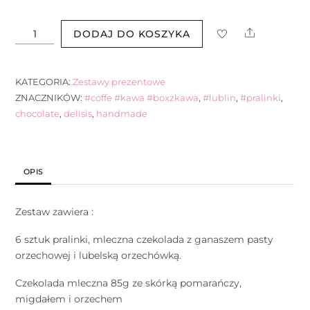
ilość
Share
DODAJ DO KOSZYKA
Box
z
kawą
KATEGORIA:
Zestawy prezentowe
dla
ZNACZNIKÓW:
#coffe #kawa #boxzkawa
,
#lublin
,
#pralinki
,
Niego
chocolate
,
delisis
,
handmade
OPIS
Zestaw zawiera :
6 sztuk pralinki, mleczna czekolada z ganaszem pasty
orzechowej i lubelską orzechówką.
Czekolada mleczna 85g ze skórką pomarańczy,
migdałem i orzechem