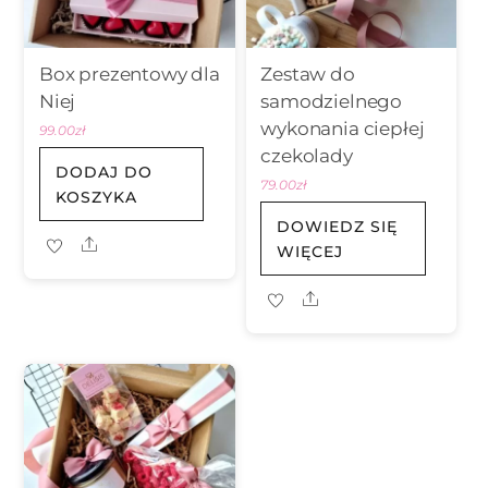
Box prezentowy dla
Zestaw do
Niej
samodzielnego
wykonania ciepłej
99.00
zł
czekolady
DODAJ DO
79.00
zł
KOSZYKA
DOWIEDZ SIĘ
Share
WIĘCEJ
Share