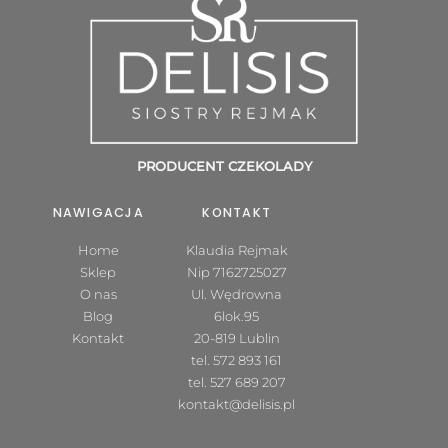
PRODUCENT CZEKOLADY
NAWIGACJA
KONTAKT
Home
Klaudia Rejmak
Sklep
Nip 7162725027
O nas
Ul. Wędrowna
Blog
6lok.95
Kontakt
20-819 Lublin
tel.
572 893 161
tel.
527 689 207
kontakt@delisis.pl