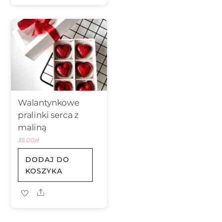
Walantynkowe
pralinki serca z
maliną
35.00
zł
DODAJ DO
KOSZYKA
Share