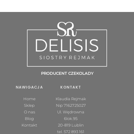
PRODUCENT CZEKOLADY
NAWIGACJA
KONTAKT
Home
Klaudia Rejmak
Sklep
Nip 7162725027
O nas
Ul. Wędrowna
Blog
6lok.95
Kontakt
20-819 Lublin
tel.
572 893 161