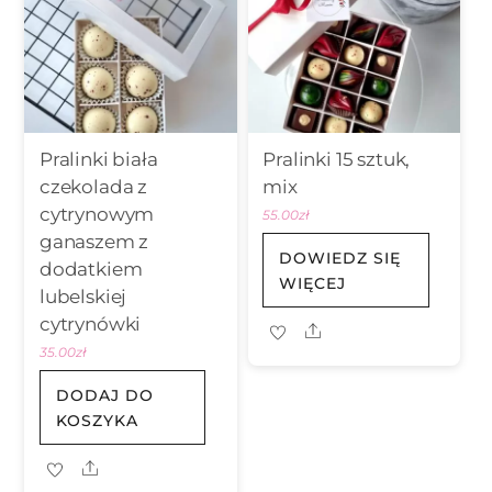
Pralinki biała
Pralinki 15 sztuk,
czekolada z
mix
cytrynowym
55.00
zł
ganaszem z
DOWIEDZ SIĘ
dodatkiem
WIĘCEJ
lubelskiej
cytrynówki
Share
35.00
zł
DODAJ DO
KOSZYKA
Share