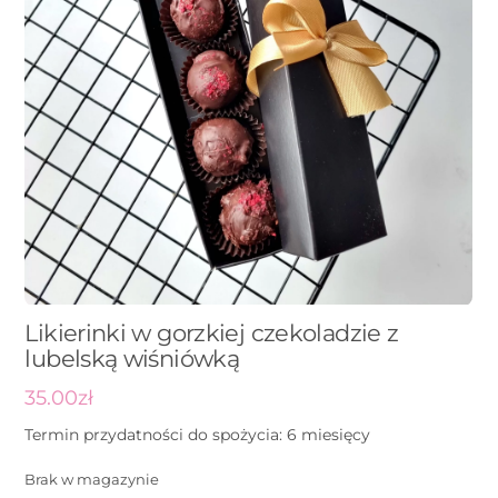
Likierinki w gorzkiej czekoladzie z
lubelską wiśniówką
35.00
zł
Termin przydatności do spożycia: 6 miesięcy
Brak w magazynie