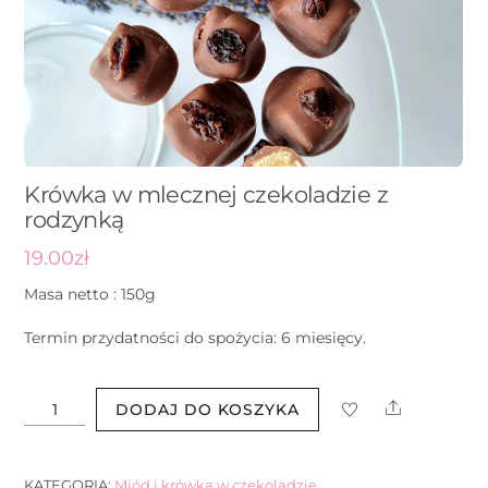
Krówka w mlecznej czekoladzie z
rodzynką
19.00
zł
Masa netto : 150g
Termin przydatności do spożycia: 6 miesięcy.
ilość
Share
DODAJ DO KOSZYKA
Krówka
w
mlecznej
KATEGORIA:
Miód i krówka w czekoladzie