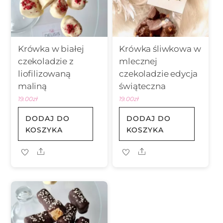
Krówka w białej
Krówka śliwkowa w
czekoladzie z
mlecznej
liofilizowaną
czekoladzie edycja
maliną
świąteczna
19.00
zł
19.00
zł
DODAJ DO
DODAJ DO
KOSZYKA
KOSZYKA
Share
Share