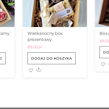
Mamy
Wielkanocny box
Box 
prezentowy
89.0
89.00
zł
DO
J
DODAJ DO KOSZYKA
Share