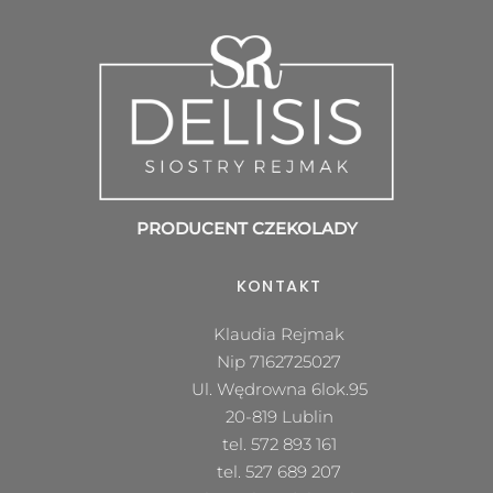
PRODUCENT CZEKOLADY
KONTAKT
Klaudia Rejmak
Nip 7162725027
Ul. Wędrowna 6lok.95
20-819 Lublin
tel.
572 893 161
tel.
527 689 207