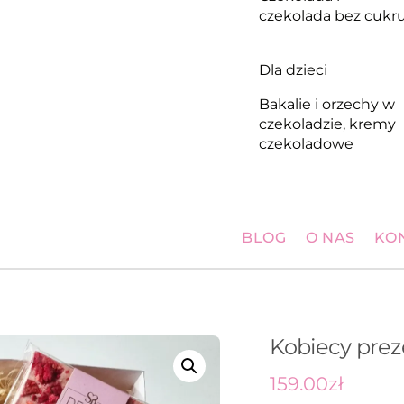
czekolada bez cukr
Dla dzieci
Bakalie i orzechy w
czekoladzie, kremy
czekoladowe
BLOG
O NAS
KO
Kobiecy prez
159.00
zł