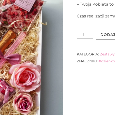
– Twoja Kobieta to
Czas realizacji zam
ilość
DODAJ
Kobiecy
prezentowy
KATEGORIA:
Zestawy
Box
ZNACZNIKI:
#dzienko
z
Prosecco