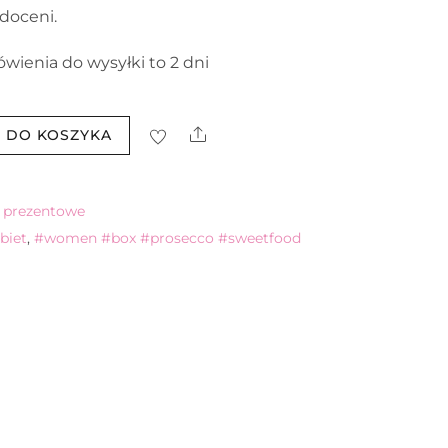
 doceni.
ówienia do wysyłki to 2 dni
Share
 DO KOSZYKA
 prezentowe
biet
,
#women #box #prosecco #sweetfood