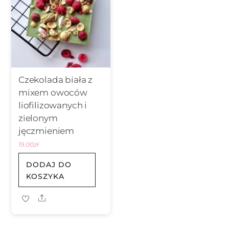
Czekolada biała z
mixem owoców
liofilizowanych i
zielonym
jęczmieniem
19.00
zł
DODAJ DO
KOSZYKA
Share