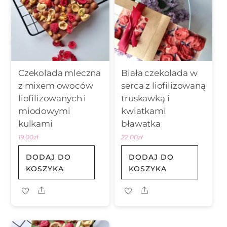
Czekolada mleczna
Biała czekolada w
z mixem owoców
serca z liofilizowaną
liofilizowanych i
truskawką i
miodowymi
kwiatkami
kulkami
bławatka
19.00
zł
22.00
zł
DODAJ DO
DODAJ DO
KOSZYKA
KOSZYKA
Share
Share