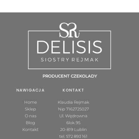
PRODUCENT CZEKOLADY
NAWIGACJA
KONTAKT
Home
Klaudia Rejmak
Sklep
Nip 7162725027
O nas
Ul. Wędrowna
Blog
6lok.95
Kontakt
20-819 Lublin
tel.
572 893 161