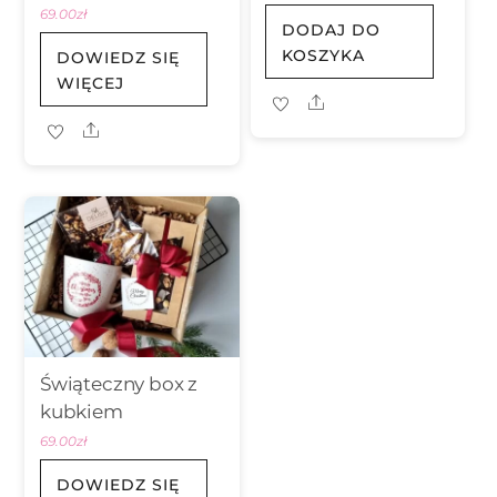
69.00
zł
DODAJ DO
KOSZYKA
DOWIEDZ SIĘ
WIĘCEJ
Share
Share
Świąteczny box z
kubkiem
69.00
zł
DOWIEDZ SIĘ