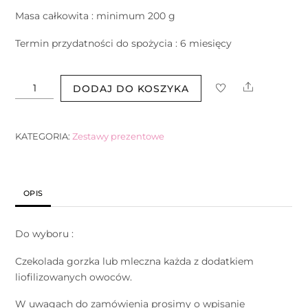
Masa całkowita : minimum 200 g
Termin przydatności do spożycia : 6 miesięcy
ilość
Share
DODAJ DO KOSZYKA
Czekolada
dla
Babci
KATEGORIA:
Zestawy prezentowe
/
Dziadka
1
OPIS
sztuka
Do wyboru :
Czekolada gorzka lub mleczna każda z dodatkiem
liofilizowanych owoców.
W uwagach do zamówienia prosimy o wpisanie