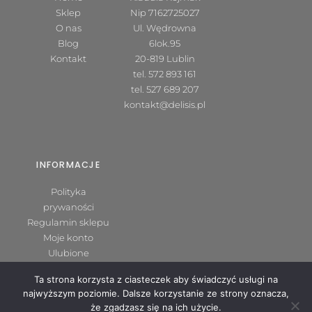
Sklep
Nip 7162725027
O nas
Ul. Wędrowna
Blog
6lok.95
Kontakt
20-819 Lublin
tel.
572 893 161
tel.
527 689 207
kontakt@delisis.pl
INFORMACJE
Polityka
prywaności
Regulamin sklepu
Moje konto
Ulubione
Koszyk
Ta strona korzysta z ciasteczek aby świadczyć usługi na
najwyższym poziomie. Dalsze korzystanie ze strony oznacza,
Copyright © 2021 Delisis
że zgadzasz się na ich użycie.