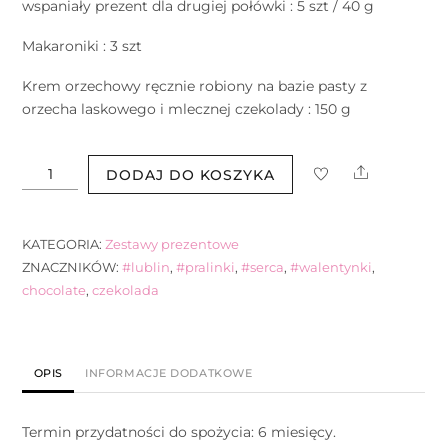
wspaniały prezent dla drugiej połówki : 5 szt / 40 g
Makaroniki : 3 szt
Krem orzechowy ręcznie robiony na bazie pasty z
orzecha laskowego i mlecznej czekolady : 150 g
ilość
Share
DODAJ DO KOSZYKA
Box
prezentowy
dla
KATEGORIA:
Zestawy prezentowe
Niej
ZNACZNIKÓW:
#lublin
,
#pralinki
,
#serca
,
#walentynki
,
chocolate
,
czekolada
OPIS
INFORMACJE DODATKOWE
Termin przydatności do spożycia: 6 miesięcy.